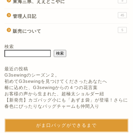
5
東海三県、ええとこやに
45
管理人日記
5
販売について
検索
検索
最近の投稿
G3sewingのシーズン２。
初めてG3sewingを見つけてくださったあなたへ
椿に込めた、G3sewingからの４つの花言葉
お客様の声から生まれた、超極太ショルダー紐
【新発売】カゴバッグ小にも「あずま袋」が登場！さらに
春色にぴったりなバッグチャームも仲間入り
がま口バッグができるまで