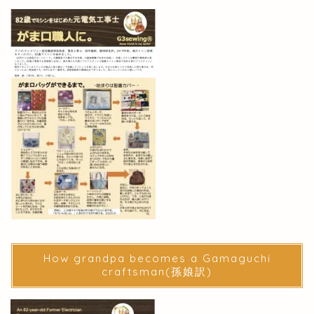
How grandpa becomes a Gamaguchi
craftsman(孫娘訳)