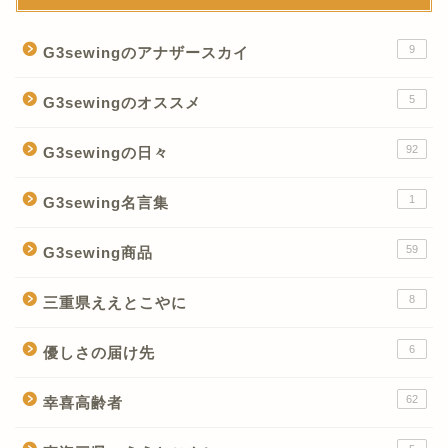
9
G3sewingのアナザースカイ
5
G3sewingのオススメ
92
G3sewingの日々
1
G3sewing名言集
59
G3sewing商品
8
三重県ええとこやに
6
優しさの届け先
62
幸喜高齢者