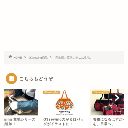
HOME
G3sewing商品
岡山県井原産のデニム生地。
こちらもどうぞ
ewing商品
G3sewing商品
G3sewing商品
sewingのがま口バッ
着物になるはずだった布
G3sewing 無地シ
がイラストに！
を、日常へ。
に新色追加！