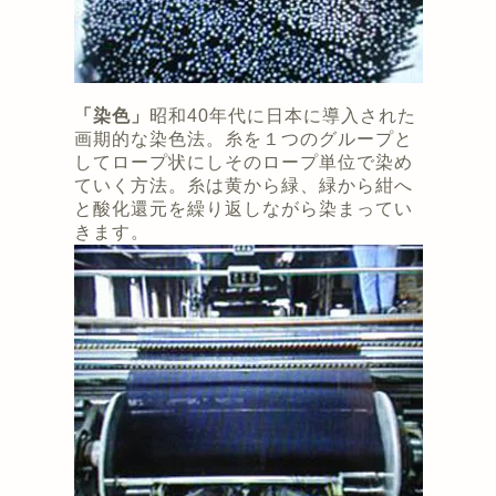
「染色」
昭和40年代に日本に導入された
画期的な染色法。糸を１つのグループと
してロープ状にしそのロープ単位で染め
ていく方法。糸は黄から緑、緑から紺へ
と酸化還元を繰り返しながら染まってい
きます。