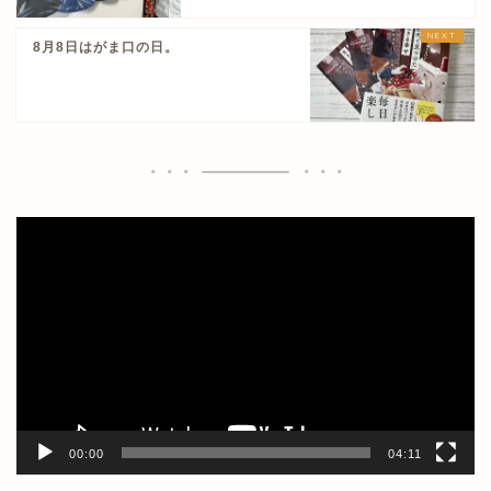
8月8日はがま口の日。
動
画
プ
レ
ー
ヤ
ー
00:00
04:11