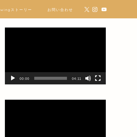
ewingストーリー
お問い合わせ
動
画
プ
レ
ー
ヤ
ー
00:00
04:11
動
画
プ
レ
ー
ヤ