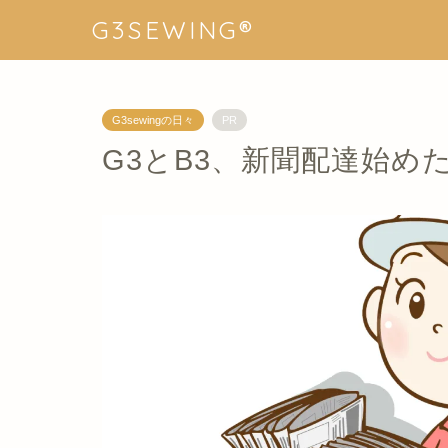
G3SEWING®︎
G3sewingの日々
PR
G3とB3、新聞配達始め