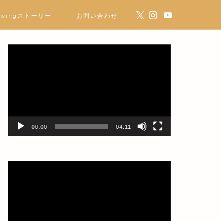
ewingストーリー
お問い合わせ
動
画
プ
レ
ー
ヤ
ー
00:00
04:11
動
画
プ
レ
ー
ヤ