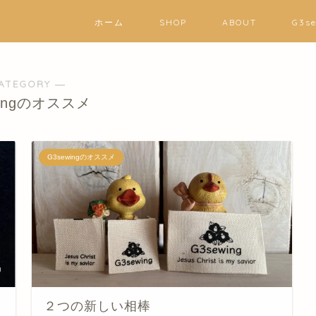
ホーム
SHOP
ABOUT
G3s
ATEGORY ―
wingのオススメ
G3sewingのオススメ
２つの新しい相棒