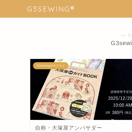
G3SEWING®︎
― C
G3se
G3sewingのオススメ
自称・大塚屋アンバサダー