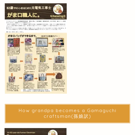
How grandpa becomes a Gamaguchi
craftsman(孫娘訳)