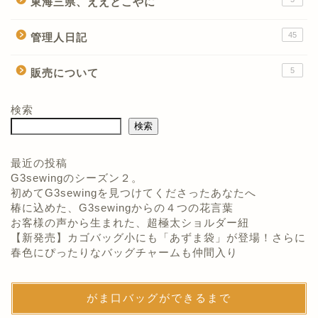
東海三県、ええとこやに
45
管理人日記
5
販売について
検索
検索
最近の投稿
G3sewingのシーズン２。
初めてG3sewingを見つけてくださったあなたへ
椿に込めた、G3sewingからの４つの花言葉
お客様の声から生まれた、超極太ショルダー紐
【新発売】カゴバッグ小にも「あずま袋」が登場！さらに
春色にぴったりなバッグチャームも仲間入り
がま口バッグができるまで