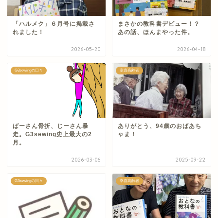
「ハルメク」６月号に掲載さ
まさかの教科書デビュー！？
れました！
あの話、ほんまやった件。
2026-05-20
2026-04-18
G3sewingの日々
幸喜高齢者
ばーさん骨折、じーさん暴
ありがとう、94歳のおばあち
走。G3sewing史上最大の2
ゃま！
月。
2026-03-06
2025-09-22
G3sewingの日々
幸喜高齢者