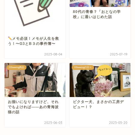
80代の青春？「おとなの学
校」に通いはじめた話
メモ必須！メモが人生を救
う！〜G3とB３の事件簿〜
2025-08-04
2025-07-19
G3sewing商品
G3sewingの日々
お揃いになりますけど、それ
ビクター犬、まさかの工房デ
でもよければ——あの青海波
ビュー！？
猫の話
2025-06-03
2025-05-20