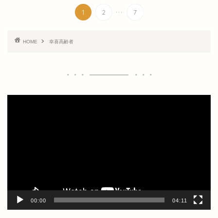
...
1
2
7
HOME
幸喜高齢者
動
画
プ
レ
ー
ヤ
ー
00:00
04:11