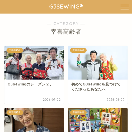
G3SEWING®︎
― CATEGORY ―
幸喜高齢者
幸喜高齢者
幸喜高齢者
G3sewingのシーズン２。
初めてG3sewingを見つけて
くださったあなたへ
2026-07-22
2026-06-27
幸喜高齢者
幸喜高齢者