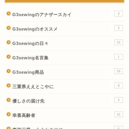
9
G3sewingのアナザースカイ
5
G3sewingのオススメ
92
G3sewingの日々
1
G3sewing名言集
59
G3sewing商品
8
三重県ええとこやに
6
優しさの届け先
62
幸喜高齢者
5