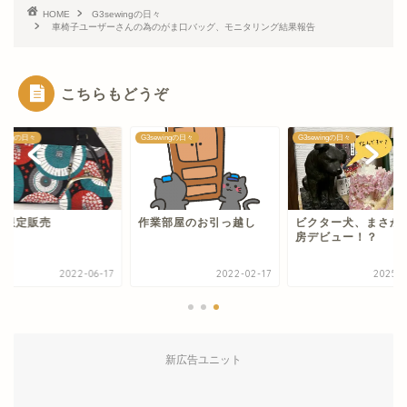
HOME
G3sewingの日々
車椅子ユーザーさんの為のがま口バッグ、モニタリング結果報告
こちらもどうぞ
ewingの日々
G3sewingの日々
G3sewingの日々
月限定販売
作業部屋のお引っ越し
ビクター犬、まさか
房デビュー！？
2022-06-17
2022-02-17
2025-0
新広告ユニット