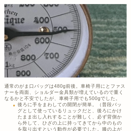
通常のがま口バッグは480g前後。車椅子用にとファス
ナーを両面、ショルダー金具類が増えているので重く
なるかと不安でしたが、車椅子用でも500gでした。
後ろに手をまわしての開閉が簡単。（普段バッ
グとして使っているリュックだと、後ろにかけ
たまま出し入れすることが難しく、必ず背側か
ら外して、ひざの上に持ってきてから中のもの
を取り出すという動作が必要でした。膝の上が