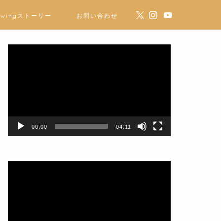
ewingストーリー
お問い合わせ
動
画
プ
レ
ー
ヤ
ー
00:00
04:11
動
画
プ
レ
ー
ヤ