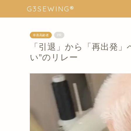
G3SEWING®︎
幸喜高齢者
PR
「引退」から「再出発」
い”のリレー