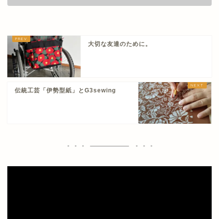
大切な友達のために。
伝統工芸「伊勢型紙」とG3sewing
動
画
プ
レ
ー