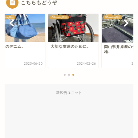
こちらもどうぞ
ewing商品
G3sewing商品
G3sewing商品
月のデニム。
大切な友達のために。
岡山県井原産のデニ
地。
2023-06-20
2024-02-26
2023-0
新広告ユニット