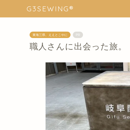
G3SEWING®︎
東海三県、ええとこやに
PR
職人さんに出会った旅。