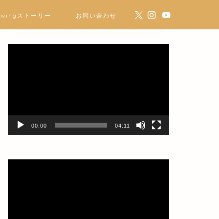
ewingストーリー
お問い合わせ
動
画
プ
レ
ー
ヤ
ー
00:00
04:11
動
画
プ
レ
ー
ヤ