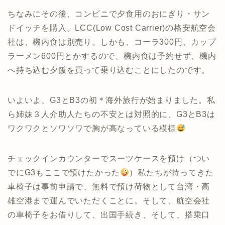
ちなみにその後、コンビニで夕食用のおにぎり・サン
ドイッチを購入。LCC(Low Cost Carrier)の格安航空会
社は、機内食は別売り。しかも、コーラ300円、カップ
ラーメン600円とかするので、機内食は予約せず、機内
へ持ち込む夕飯を買って乗り込むことにしたのです。
いよいよ、G3とB3の初＊海外旅行が始まりました。私
ら姉妹３人介助人たちの不安とは対照的に、G3とB3は
ワクワクとソワソワで胸が高なっている模様
チェックインカウンターでスーツケースを預け（つい
でにG3もここで預けたかった
）私たちが持ってきた
車椅子は事前申請で、無料で預け荷物として台湾・高
雄空港まで運んでいただくことに。そして、航空会社
の車椅子をお借りして、出国手続き、そして、搭乗口