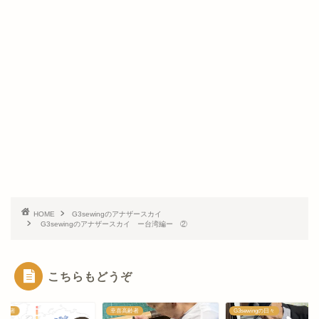
HOME
G3sewingのアナザースカイ
G3sewingのアナザースカイ ー台湾編ー ②
こちらもどうぞ
高齢者
G3sewingの日々
幸喜高齢者