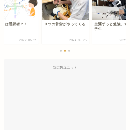
つの苦労がやってくる
生涯ずっと勉強、ずっと
わたしは通訳者？！
学生
2024-09-23
2022-10-21
2022-0
新広告ユニット