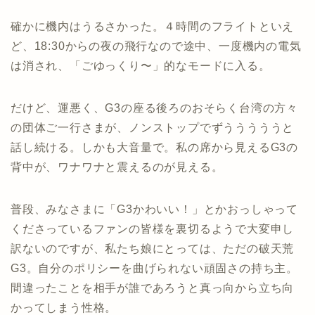
確かに機内はうるさかった。４時間のフライトといえ
ど、18:30からの夜の飛行なので途中、一度機内の電気
は消され、「ごゆっくり〜」的なモードに入る。
だけど、運悪く、G3の座る後ろのおそらく台湾の方々
の団体ご一行さまが、ノンストップでずうううううと
話し続ける。しかも大音量で。私の席から見えるG3の
背中が、ワナワナと震えるのが見える。
普段、みなさまに「G3かわいい！」とかおっしゃって
くださっているファンの皆様を裏切るようで大変申し
訳ないのですが、私たち娘にとっては、ただの破天荒
G3。自分のポリシーを曲げられない頑固さの持ち主。
間違ったことを相手が誰であろうと真っ向から立ち向
かってしまう性格。