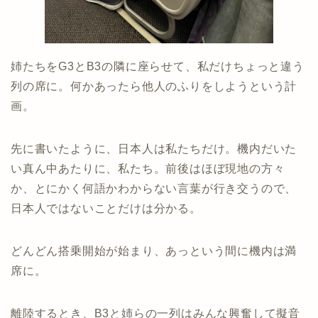
姉たちをG3とB3の隣に座らせて、私だけちょっと違う
列の席に。何かあったら他人のふりをしようという計
画。
先に書いたように、日本人は私たちだけ。機内だいた
い真ん中あたりに、私たち。前後はほぼ現地の方々
か、とにかく何語かわからない言葉が行き交うので、
日本人ではないことだけは分かる。
どんどん搭乗開始が始まり、あっという間に機内は満
席に。
離陸するとき、B3と姉らの一列はみんな興奮して擬音