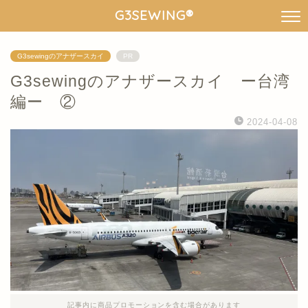
G3SEWING®︎
G3sewingのアナザースカイ
PR
G3sewingのアナザースカイ ー台湾
編ー ②
2024-04-08
記事内に商品プロモーションを含む場合があります