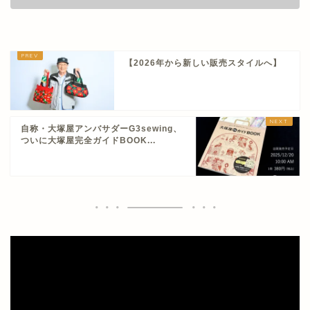
【2026年から新しい販売スタイルへ】
自称・大塚屋アンバサダーG3sewing、
ついに大塚屋完全ガイドBOOK...
動
画
プ
レ
ー