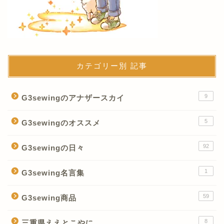
カテゴリー別 記事
9
G3sewingのアナザースカイ
5
G3sewingのオススメ
92
G3sewingの日々
1
G3sewing名言集
59
G3sewing商品
8
三重県ええとこやに