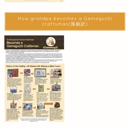
How grandpa becomes a Gamaguchi
craftsman(孫娘訳)