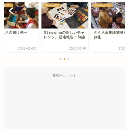
ewingの日々
G3sewing商品
G3sewingの日々
優しさの届け先ー
G3sewingの新しいチャ
タイ児童養護施設か
レンジ。経過報告ー前編
お礼
2022-02-02
2023-06-14
2023-0
新広告ユニット