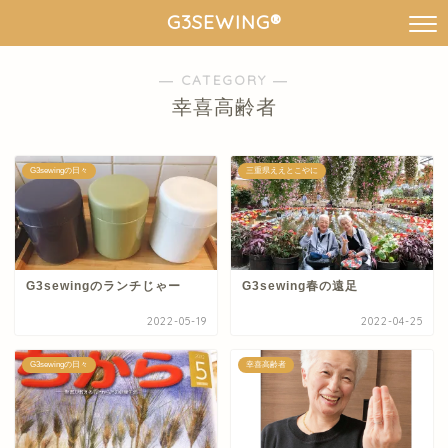
G3SEWING®︎
― CATEGORY ―
幸喜高齢者
G3sewingの日々
三重県ええとこやに
G3sewingのランチじゃー
G3sewing春の遠足
2022-05-19
2022-04-25
G3sewingの日々
幸喜高齢者