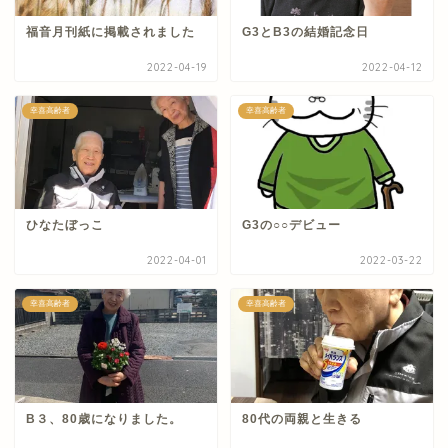
福音月刊紙に掲載されました
G3とB3の結婚記念日
2022-04-19
2022-04-12
幸喜高齢者
幸喜高齢者
ひなたぼっこ
G3の○○デビュー
2022-04-01
2022-03-22
幸喜高齢者
幸喜高齢者
B３、80歳になりました。
80代の両親と生きる