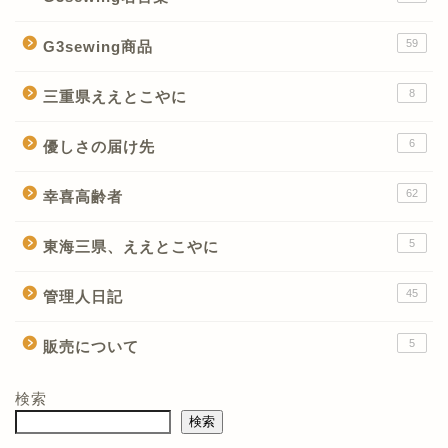
59
G3sewing商品
8
三重県ええとこやに
6
優しさの届け先
62
幸喜高齢者
5
東海三県、ええとこやに
45
管理人日記
5
販売について
検索
検索