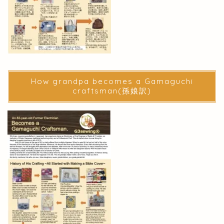
How grandpa becomes a Gamaguchi
craftsman(孫娘訳)