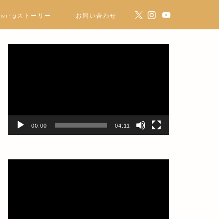
ewingストーリー
お問い合わせ
動
画
プ
レ
ー
ヤ
ー
00:00
04:11
動
画
プ
レ
ー
ヤ