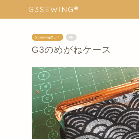
G3SEWING®︎
G3sewingの日々
PR
G3のめがねケース