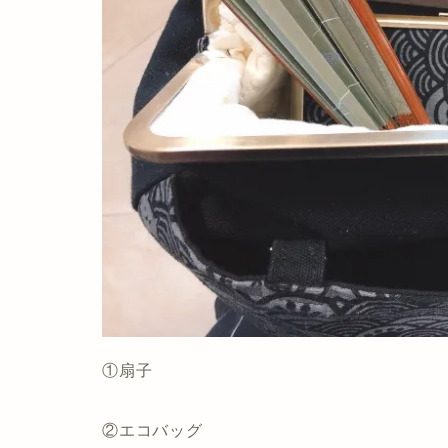
①扇子
②エコバッグ