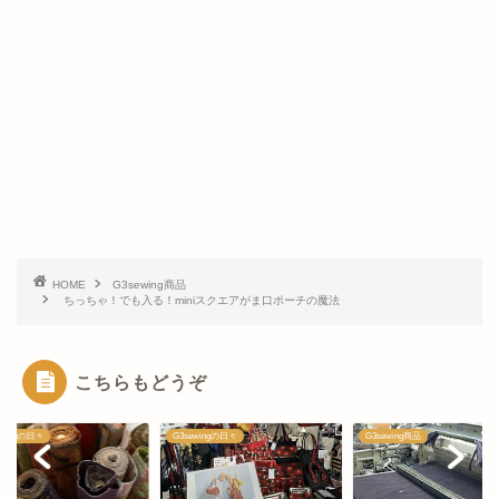
HOME
G3sewing商品
ちっちゃ！でも入る！miniスクエアがま口ポーチの魔法
こちらもどうぞ
ewingの日々
G3sewingの日々
G3sewing商品