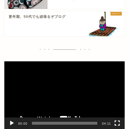
更年期、50代でも頑張るぞブログ
動
画
プ
レ
ー
ヤ
ー
00:00
04:11