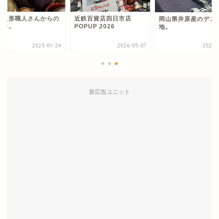
本人形職人さんからの
近鉄百貨店四日市店
岡山県井原産のデニ
トン。
POPUP 2026
地。
2023-01-24
2026-05-07
2023-0
新広告ユニット