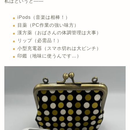
私はというと——
iPods（音楽は相棒！）
目薬（PC作業の強い味方）
漢方薬（おばさんの体調管理は大事）
リップ（必需品！）
小型充電器（スマホ切れは大ピンチ）
印鑑（地味に使うんです…）