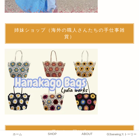
姉妹ショップ（海外の職人さんたちの手仕事雑
貨）
優しさの届け先
SHOP
ABOUT
ホーム
G3sewingストーリー