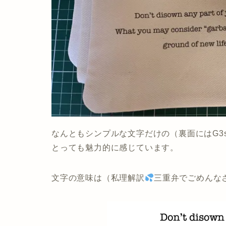
なんともシンプルな文字だけの（裏面にはG3s
とっても魅力的に感じています。
文字の意味は（私理解訳
三重弁でごめんな