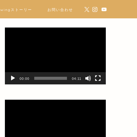
ewingストーリー
お問い合わせ
動
画
プ
レ
ー
ヤ
ー
00:00
04:11
動
画
プ
レ
ー
ヤ