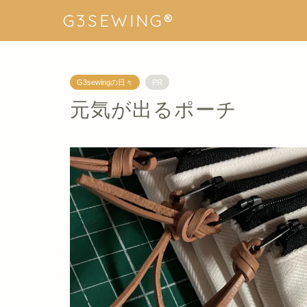
G3SEWING®︎
G3sewingの日々
PR
元気が出るポーチ