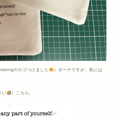
ewingのロゴつけました
）ポーチですが、私には
さい
）こちら。