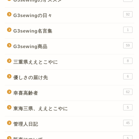
92
G3sewingの日々
1
G3sewing名言集
59
G3sewing商品
8
三重県ええとこやに
6
優しさの届け先
62
幸喜高齢者
5
東海三県、ええとこやに
45
管理人日記
5