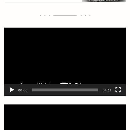
動
画
プ
レ
ー
ヤ
ー
00:00
04:11
動
画
プ
レ