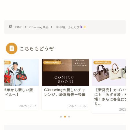
HOME
G3sewing商品
和傘柄、ふたたび
こちらもどうぞ
ewing商品
G3sewing商品
G3sewing商品
sewingの新しいチャ
【新発売】カゴバッグ小
【2026年から新し
ンジ。経過報告ー後編
にも「あずま袋」が登
売スタイルへ】
場！さらに春色にぴった
り...
2023-12-02
2025-1
2026-05-29