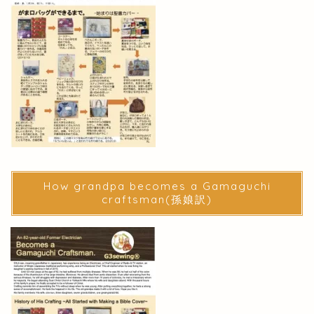
How grandpa becomes a Gamaguchi
craftsman(孫娘訳)