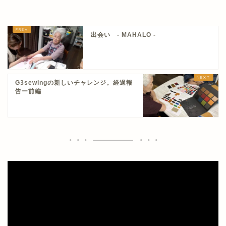
出会い - MAHALO -
G3sewingの新しいチャレンジ。経過報
告ー前編
動
画
プ
レ
ー
ヤ