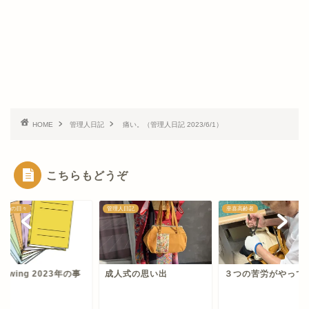
HOME
管理人日記
痛い。（管理人日記 2023/6/1）
こちらもどうぞ
人日記
幸喜高齢者
G3sewingの日々
人式の思い出
３つの苦労がやってくる
G3sewing 2023年
件簿