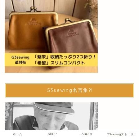
G3sewing名言集?!
SHOP
ABOUT
ホーム
G3sewingストーリー