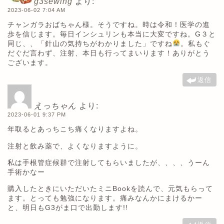
g3sewing
より:
2023-06-02 7:04 AM
チャンガラおばちゃん様。そうですね。時は令和！医学の進
歩を信じます。毎日インシュリンも本当に大変ですね。G３と
同じ、、「針山の気持ちがわかりました」ですね
。私もぐ
だぐだ言わず、注射、本日も行ってまいります！ありがとう
ございます。
返信
えっちゃん
より:
2023-06-01 9:37 PM
年取るとあっちこち痛くなりますよね。
注射と飲み薬で、よくなりますように。
私は手根管症候群で注射してもらいましたが、、、、うーん
手術かなー
購入したときにいただいたミニBookを読んで、元気もらって
ます。とっても勉強になります。痛みなんかにまけるかー
と、明日もG3がま口で出勤します!!