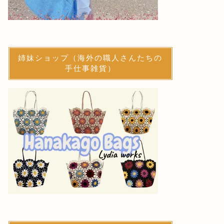
【新発売】カゴバッグ小にも「あず
近鉄百貨店
ま袋」が登場！さらに春色にぴった
りなバッグチャームも仲間入り
2026-05-29
姉妹ショップ（海外の職人さんたちの
手仕事雑貨）
G3sewing商品
G3sewing商品
冷やかし大歓迎です、三重県四日市
【新商品
の近鉄百貨店でお待ちしてます
グが登場
2026-04-11