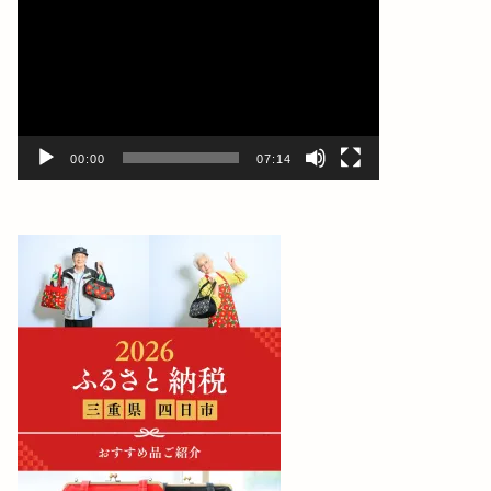
画
プ
レ
ー
ヤ
ー
00:00
07:14