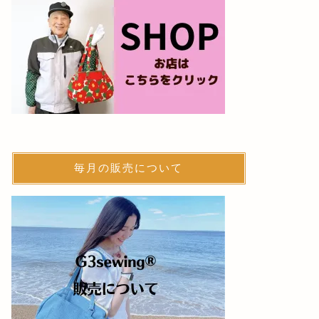
椿に込めた、G3sewingからの４つ
お客様の
の花言葉
ョルダー
2026-06-27
毎月の販売について
G3sewing商品
G3sewingの日