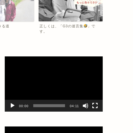
きる道
正しくは、「G3の迷言集
」で
す。
動
画
プ
レ
ー
ヤ
ー
00:00
04:11
動