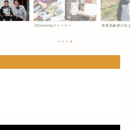
G3sewingストーリー
幸喜高齢者の生