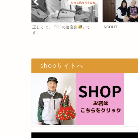
道
正しくは、「G3の迷言集
」で
ABOUT
す。
shopサイトへ
動