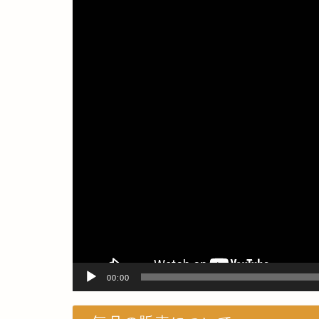
画
プ
レ
ー
ヤ
ー
00:00